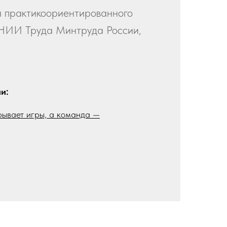
я практикоориентированного
НИИ Труда Минтруда России,
и:
рывает игры, а команда —