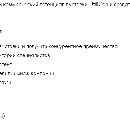
 коммерческий потенциал выставки UtiliCon и созда
т:
выставки и получить конкурентное преимущество
итории специалистов
стенд
репить имидж компании
слуги
я)