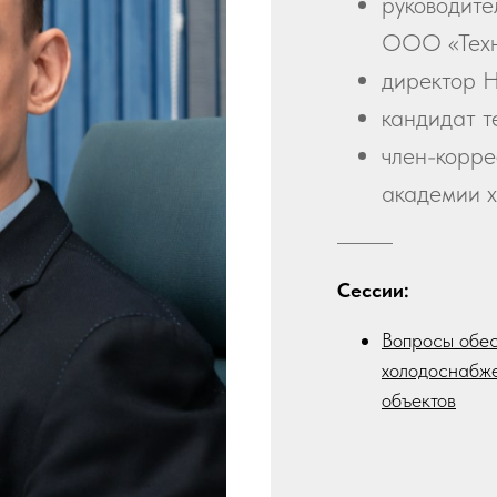
руководите
ООО «Тех
директор 
кандидат т
член-корр
академии 
Сессии:
Вопросы обес
холодоснабже
объектов