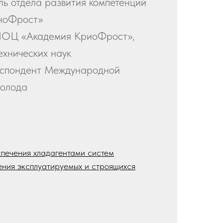
ль отдела развития компетенций
ноФрост»
НОЦ «Академия КриоФрост»,
ехнических наук
еспондент Международной
холода
печения хладагентами систем
ния эксплуатируемых и строящихся