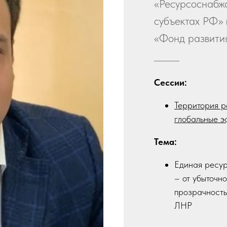
«Ресурсоснабж
субъектах РФ» 
«Фонд развити
Сессии:
Территория р
глобальные э
Тема:
Единая ресу
– от убыточн
прозрачность
ЛНР