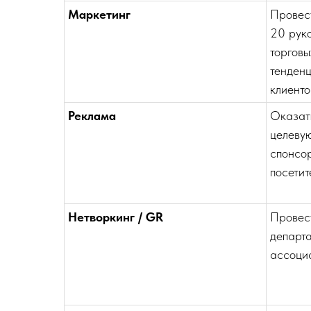
Маркетинг
Провес
20 рук
торговы
тенденц
клиенто
Реклама
Оказат
целеву
спонсо
посетит
Нетворкинг / GR
Провес
департ
ассоци