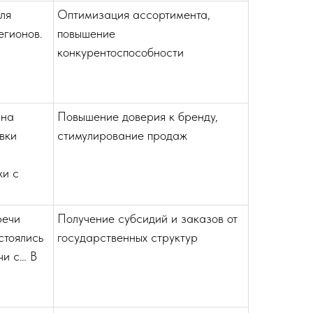
ля
Оптимизация ассортимента,
егионов.
повышение
я
конкурентоспособности
 на
Повышение доверия к бренду,
вки
стимулирование продаж
жи с
речи
Получение субсидий и заказов от
стоялись
государственных структур
чи с… В