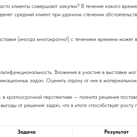
сто клиенты совершают закупки? В течение какого време
о денег средний клиент при удачном стечении обстоятельст
ыставке (иногда многократно!) с течением времени может 
ьтифункциональность. Вложения в участие в выставке мог
никационных задач. Оценить отдачу от них в материально
ь: в краткосрочной перспективе — полнота решения постав
 выгоды от решения задач, что в итоге способствует росту 
Задача
Результат