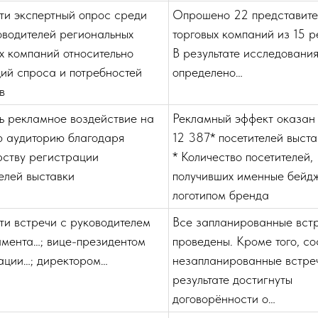
ти экспертный опрос среди
Опрошено 22 представите
оводителей региональных
торговых компаний из 15 р
х компаний относительно
В результате исследовани
ий спроса и потребностей
определено…
в
ь рекламное воздействие на
Рекламный эффект оказан
ю аудиторию благодаря
12 387* посетителей выста
рству регистрации
* Количество посетителей,
елей выставки
получивших именные бейд
логотипом бренда
ти встречи с руководителем
Все запланированные вст
амента…; вице-президентом
проведены. Кроме того, со
ации…; директором…
незапланированные встре
результате достигнуты
договорённости о…