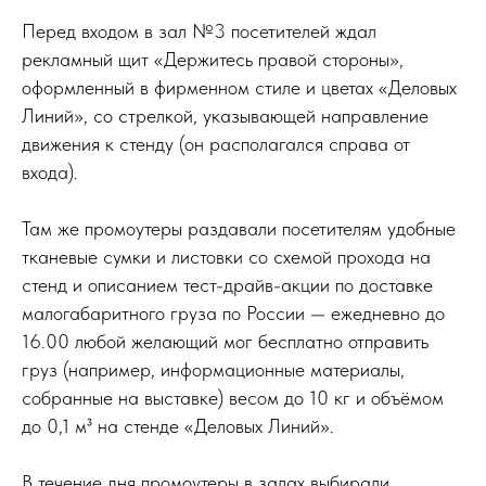
Перед входом в зал №3 посетителей ждал
рекламный щит «Держитесь правой стороны»,
оформленный в фирменном стиле и цветах «Деловых
Линий», со стрелкой, указывающей направление
движения к стенду (он располагался справа от
входа).
Там же промоутеры раздавали посетителям удобные
тканевые сумки и листовки со схемой прохода на
стенд и описанием тест-драйв-акции по доставке
малогабаритного груза по России — ежедневно до
16.00 любой желающий мог бесплатно отправить
груз (например, информационные материалы,
собранные на выставке) весом до 10 кг и объёмом
до 0,1 м³ на стенде «Деловых Линий».
В течение дня промоутеры в залах выбирали