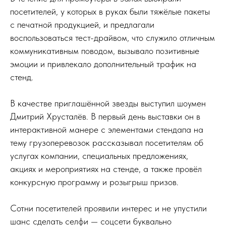
посетителей, у которых в руках были тяжёлые пакеты
с печатной продукцией, и предлагали
воспользоваться тест-драйвом, что служило отличным
коммуникативным поводом, вызывало позитивные
эмоции и привлекало дополнительный трафик на
стенд.
В качестве приглашённой звезды выступил шоумен
Дмитрий Хрусталёв. В первый день выставки он в
интерактивной манере с элементами стендапа на
тему грузоперевозок рассказывал посетителям об
услугах компании, специальных предложениях,
акциях и мероприятиях на стенде, а также провёл
конкурсную программу и розыгрыш призов.
Сотни посетителей проявили интерес и не упустили
шанс сделать селфи — соцсети буквально