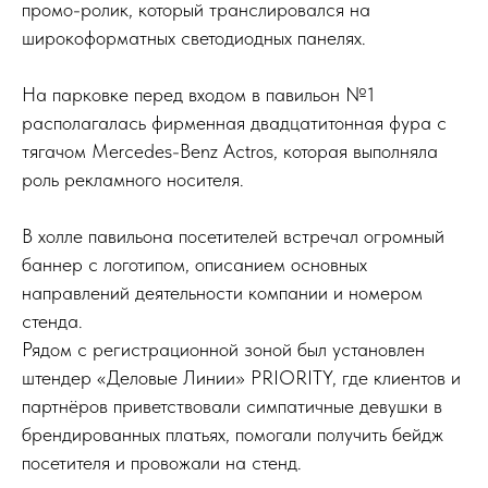
промо-ролик, который транслировался на
широкоформатных светодиодных панелях.
На парковке перед входом в павильон №1
располагалась фирменная двадцатитонная фура с
тягачом Mercedes-Benz Actros, которая выполняла
роль рекламного носителя.
В холле павильона посетителей встречал огромный
баннер с логотипом, описанием основных
направлений деятельности компании и номером
стенда.
Рядом с регистрационной зоной был установлен
штендер «Деловые Линии» PRIORITY, где клиентов и
партнёров приветствовали симпатичные девушки в
брендированных платьях, помогали получить бейдж
посетителя и провожали на стенд.