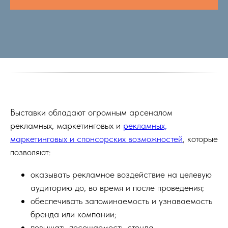
Выставки обладают огромным арсеналом
рекламных, маркетинговых и
рекламных,
маркетинговых и спонсорских возможностей
, которые
позволяют:
оказывать рекламное воздействие на целевую
аудиторию до, во время и после проведения;
обеспечивать запоминаемость и узнаваемость
бренда или компании;
повышать посещаемость стенда.