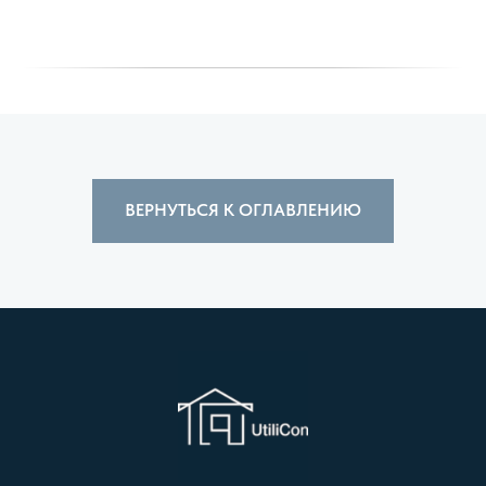
ВЕРНУТЬСЯ К ОГЛАВЛЕНИЮ