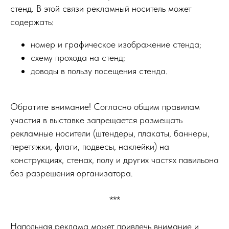
стенд. В этой связи рекламный носитель может
содержать:
номер и графическое изображение стенда;
схему прохода на стенд;
доводы в пользу посещения стенда.
Обратите внимание! Согласно общим правилам
участия в выставке запрещается размещать
рекламные носители (штендеры, плакаты, баннеры,
перетяжки, флаги, подвесы, наклейки) на
конструкциях, стенах, полу и других частях павильона
без разрешения организатора.
***
Напольная реклама может привлечь внимание и