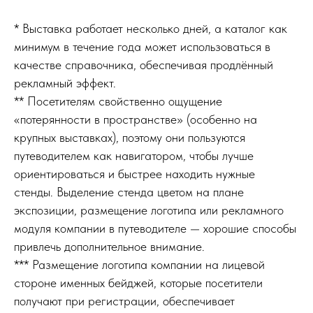
* Выставка работает несколько дней, а каталог как
минимум в течение года может использоваться в
качестве справочника, обеспечивая продлённый
рекламный эффект.
** Посетителям свойственно ощущение
«потерянности в пространстве» (особенно на
крупных выставках), поэтому они пользуются
путеводителем как навигатором, чтобы лучше
ориентироваться и быстрее находить нужные
стенды. Выделение стенда цветом на плане
экспозиции, размещение логотипа или рекламного
модуля компании в путеводителе — хорошие способы
привлечь дополнительное внимание.
*** Размещение логотипа компании на лицевой
стороне именных бейджей, которые посетители
получают при регистрации, обеспечивает