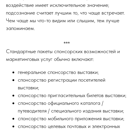
воздействие имеет исключительное значение;
подсознание считает лучшим то, что чаще встречает.
Чем чаще мы что-то видим или слышим, тем лучше
запоминаем.
***
Стандартные пакеты спонсорских возможностей и
маркетинговых услуг обычно включают:
генеральное спонсорство выставки;
спонсорство регистрации посетителей
выставки;
спонсорство пригласительных билетов выставки;
спонсорство официального каталога /
путеводителя / специального издания выставки;
спонсорство мобильного приложения выставки;
спонсорство целевых почтовых и электронных