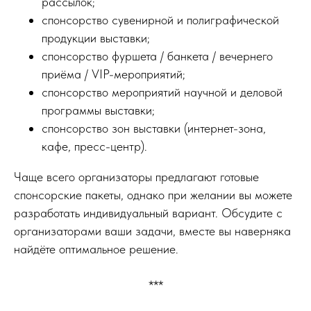
рассылок;
спонсорство сувенирной и полиграфической
продукции выставки;
спонсорство фуршета / банкета / вечернего
приёма / VIP-мероприятий;
спонсорство мероприятий научной и деловой
программы выставки;
спонсорство зон выставки (интернет-зона,
кафе, пресс-центр).
Чаще всего организаторы предлагают готовые
спонсорские пакеты, однако при желании вы можете
разработать индивидуальный вариант. Обсудите с
организаторами ваши задачи, вместе вы наверняка
найдёте оптимальное решение.
***