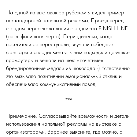
На одной из выставок за рубежом я видел пример
нестандартной напольной рекламы. Проход перед
стендом пересекала линия с надписью FINISH LINE
(англ. финишная черта). Периодически, когда
посетители её переступали, звучали победные
фанфары и аплодисменты, к ним подходили девушки-
промоутеры и вешали на шею «почётные»
брендированные медали из шоколада :) Естественно,
это вызывало позитивный эмоциональный отклик и
обеспечивало коммуникативный повод.
***
Примечание. Согласовывайте возможности и детали
использования напольной рекламы на выставке с
организаторами. Заранее выясните, где можно, а