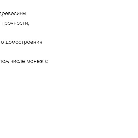
 древесины
 прочности,
го домостроения
 том числе манеж с