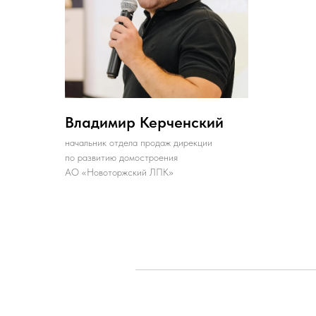
Владимир Керченский
начальник отдела продаж дирекции
по развитию домостроения
АО «Новоторжский ЛПК»